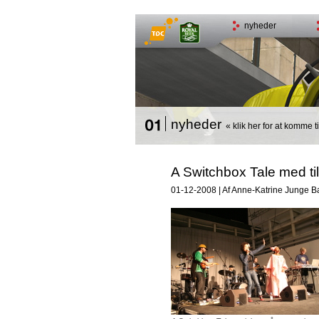
nyheder
nyheder
« klik her for at komme til
A Switchbox Tale med til 
01-12-2008 | Af Anne-Katrine Junge B