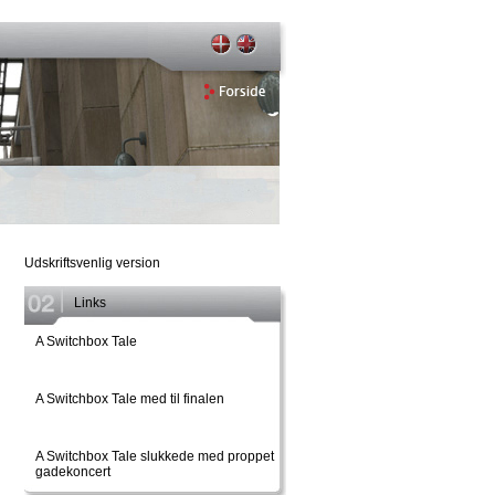
Udskriftsvenlig version
Links
A Switchbox Tale
A Switchbox Tale med til finalen
A Switchbox Tale slukkede med proppet
gadekoncert