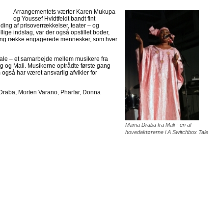
Arrangementets værter Karen Mukupa
og Youssef Hvidtfeldt bandt fint
ng af prisoverrækkelser, teater – og
ige indslag, var der også opstillet boder,
ng række engagerede mennesker, som hver
ale – et samarbejde mellem musikere fra
g og Mali. Musikerne optrådte første gang
gså har været ansvarlig afvikler for
Draba, Morten Varano, Pharfar, Donna
Mama Draba fra Mali - en af
hovedaktørerne i A Switchbox Tale