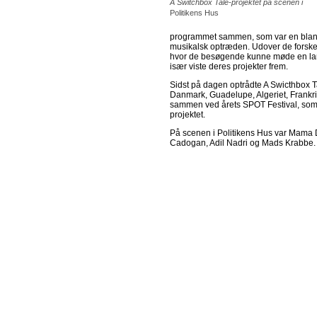
A Switchbox Tale-projektet på scenen i
Politikens Hus
programmet sammen, som var en blandi
musikalsk optræden. Udover de forskell
hvor de besøgende kunne møde en la
især viste deres projekter frem.
Sidst på dagen optrådte A Swicthbox T
Danmark, Guadelupe, Algeriet, Frankri
sammen ved årets SPOT Festival, som o
projektet.
På scenen i Politikens Hus var Mama 
Cadogan, Adil Nadri og Mads Krabbe.