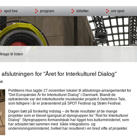
spot live
program
billetter
om spot
bage til listen
afslutningen for ”Året for Interkulturel Dialog”
ak
Politikens Hus lagde 27.november lokaler til afslutnings-arrangementet for
”Det Europæiske År for Interkulturel Dialog” i Danmark. Blandt de
optrædende var det interkulturelle musikalske projekt A Switchbox Tale,
som tidligere i år er præsenteret på SPOT Festival og Strøm Festival.
Dagen bød på forskellig indslag – de fleste resultater af de mange
projekter som er blevet igangsat af styregruppen for ”Året for Interkulturel
Dialog”. Styregruppens formandskab har ligget hos kulturministeriet, som
har arbejdet tæt sammen med både integrations- og
undervisningsministeriet, hvilket har resulteret i en bred vifte af projekter.