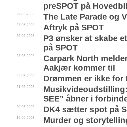
preSPOT på Hovedbib
29-05-2008
The Late Parade og Ve
27-05-2008
Aftryk på SPOT
26-05-2008
P3 ønsker at skabe et
på SPOT
23-05-2008
Carpark North melder
Aakjær kommer til
22-05-2008
Drømmen er ikke for
21-05-2008
Musikvideoudstillin
SEE” åbner i forbin
20-05-2008
DK4 sætter spot på 
19-05-2008
Murder og storytellin