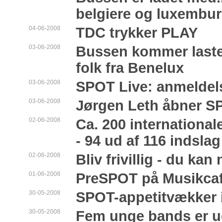
belgiere og luxembu
04-06-2008
TDC trykker PLAY
03-06-2008
Bussen kommer laste
folk fra Benelux
03-06-2008
SPOT Live: anmeldel
03-06-2008
Jørgen Leth åbner S
02-06-2008
Ca. 200 international
- 94 ud af 116 indsla
02-06-2008
Bliv frivillig - du ka
01-06-2008
PreSPOT på Musikca
30-05-2008
SPOT-appetitvækker i
30-05-2008
Fem unge bands er udv