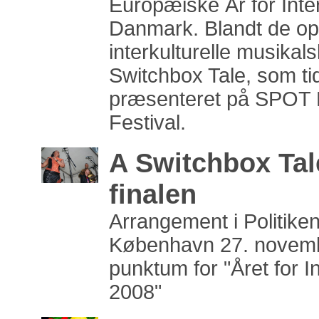
Europæiske År for Inter
Danmark. Blandt de op
interkulturelle musikals
Switchbox Tale, som tidl
præsenteret på SPOT F
Festival.
A Switchbox Tal
finalen
Arrangement i Politike
København 27. novemb
punktum for "Året for In
2008"