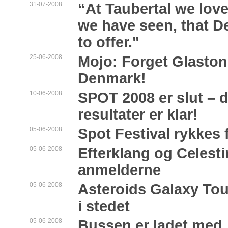
31-07-2008
“At Taubertal we lov
we have seen, that D
to offer."
25-06-2008
Mojo: Forget Glaston
Denmark!
10-06-2008
SPOT 2008 er slut – d
resultater er klar!
05-06-2008
Spot Festival rykkes 
05-06-2008
Efterklang og Celesti
anmelderne
05-06-2008
Asteroids Galaxy Tour
i stedet
05-06-2008
Bussen er ladet med..