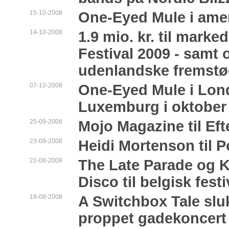
15-10-2008
One-Eyed Mule i amer
14-10-2008
1.9 mio. kr. til mark
Festival 2009 - samt
udenlandske fremstø
07-10-2008
One-Eyed Mule i Lon
Luxemburg i oktober
25-09-2008
Mojo Magazine til Ef
23-09-2008
Heidi Mortenson til 
21-08-2008
The Late Parade og K
Disco til belgisk festi
19-08-2008
A Switchbox Tale sl
proppet gadekoncert