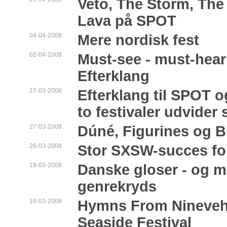
Veto, The Storm, The
Lava på SPOT
04-04-2008
Mere nordisk fest
02-04-2008
Must-see - must-hear: 
Efterklang
27-03-2008
Efterklang til SPOT 
to festivaler udvider
27-03-2008
Dúné, Figurines og B
26-03-2008
Stor SXSW-succes for
19-03-2008
Danske gloser - og m
genrekryds
18-03-2008
Hymns From Nineveh
Seaside Festival