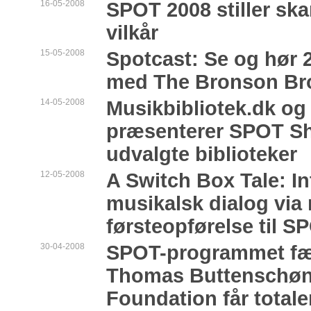
16-05-2008
SPOT 2008 stiller sk
vilkår
15-05-2008
Spotcast: Se og hør 2
med The Bronson Br
14-05-2008
Musikbibliotek.dk o
præsenterer SPOT S
udvalgte biblioteker
12-05-2008
A Switch Box Tale: In
musikalsk dialog via 
førsteopførelse til S
30-04-2008
SPOT-programmet fær
Thomas Buttenschøn
Foundation får totale