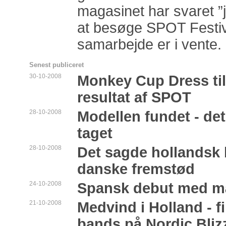
magasinet har svaret ”ja
at besøge SPOT Festiv
samarbejde er i vente.
Senest publiceret
30-10-2008
Monkey Cup Dress ti
resultat af SPOT
28-10-2008
Modellen fundet - det
taget
28-10-2008
Det sagde hollandsk
danske fremstød
24-10-2008
Spansk debut med m
21-10-2008
Medvind i Holland - 
bands på Nordic Bliz