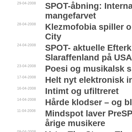
29-04-2008
SPOT-åbning: Interna
mangefarvet
28-04-2008
Klezmofobia spiller o
City
24-04-2008
SPOT- aktuelle Efter
Slaraffenland på USA
23-04-2008
Poesi og musikalsk s
17-04-2008
Helt nyt elektronisk i
16-04-2008
Intimt og ufiltreret
14-04-2008
Hårde klodser – og b
11-04-2008
Mindspot laver PreSP
årige musikere
09-04-2008