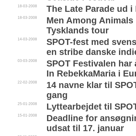
18-03-2008
The Late Parade ud i
18-03-2008
Men Among Animals e
Tysklands tour
14-03-2008
SPOT-fest med svensk
en stribe danske ind
03-03-2008
SPOT Festivalen har 
In RebekkaMaria i Eu
22-02-2008
14 navne klar til SPOT
gang
25-01-2008
Lyttearbejdet til SPO
15-01-2008
Deadline for ansøgni
udsat til 17. januar