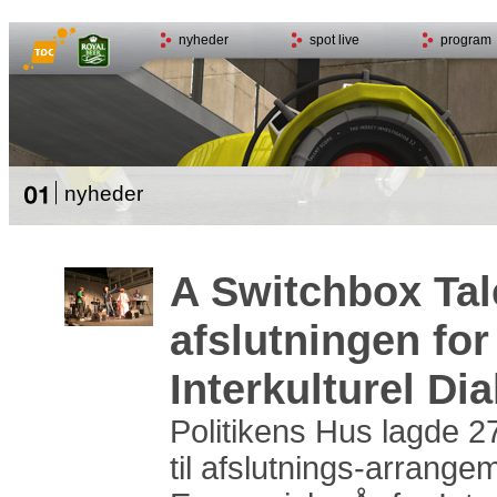
nyheder
spot live
program
nyheder
A Switchbox Tal
afslutningen for
Interkulturel Di
Politikens Hus lagde 2
til afslutnings-arrange