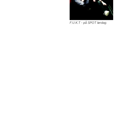
F.U.K.T - på SPOT lørdag.