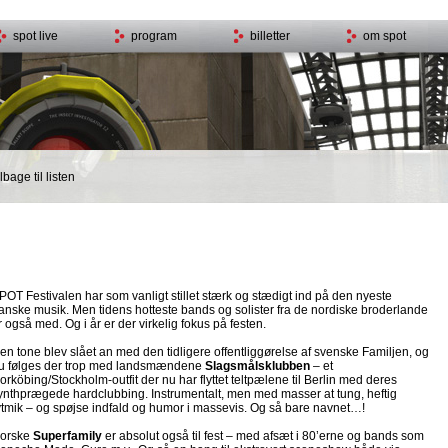
spot live
program
billetter
om spot
bage til listen
POT Festivalen har som vanligt stillet stærk og stædigt ind på den nyeste
anske musik. Men tidens hotteste bands og solister fra de nordiske broderlande
r også med. Og i år er der virkelig fokus på festen.
en tone blev slået an med den tidligere offentliggørelse af svenske Familjen, og
u følges der trop med landsmændene
Slagsmålsklubben
– et
orköbing/Stockholm-outfit der nu har flyttet teltpælene til Berlin med deres
ynthprægede hardclubbing. Instrumentalt, men med masser at tung, heftig
ytmik – og spøjse indfald og humor i massevis. Og så bare navnet…!
orske
Superfamily
er absolut også til fest – med afsæt i 80’erne og bands som