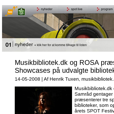
nyheder
spot live
program
nyheder
« klik her for at komme tilbage til listen
Musikbibliotek.dk og ROSA pr
Showcases på udvalgte bibliote
14-05-2008 | Af Henrik Tuxen, musikbibliotek
Musikbibliotek.d
Samråd gentager s
præsenterer tre s
biblioteker, som op
årets SPOT Festiv