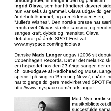
breddegrader, er sangerinden og pianisten
Ingrid Olava
, som har håndteret klaveret sid
hun var seks år gammel. Olava udgav tidliger
år debutalbummet, og anmeldersuccesen,
”Juliet’s Wishes”. Den norske presse har særl
fremhævet Olavas stærke karisma, og hende
sanges kraft, dybde og intensitet. Olava
debuterer på årets SPOT Festival.
www.myspace.com/ingridolava
Danske
Mads Langer
udgav i 2006 sit debut
Copenhagen Records. Det er det melankolsk
er i højsædet hos den 23-årige sanger, der e
chillout-udgave af Radiohead og Muse. Langer
specielt på singlen ’Breaking News’, i både 
har to gange tidligere medvirket ved SPOT Fe
http://www.myspace.com/madslanger
Med ’Nye nordiske 
musikbiblioteket.
succesfulde samar