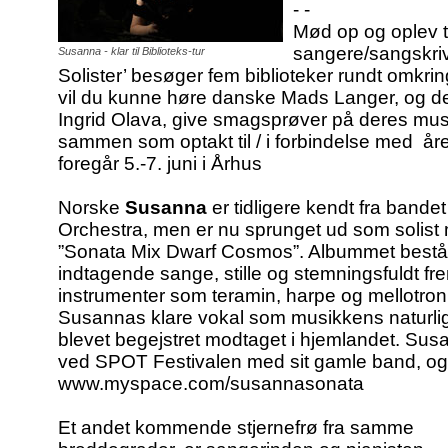
- -
Mød op og oplev t
sangere/sangskriv
Susanna - klar til Biblioteks-tur
Solister’ besøger fem biblioteker rundt omkring
vil du kunne høre danske Mads Langer, og de
Ingrid Olava, give smagsprøver på deres musik,
sammen som optakt til / i forbindelse med år
foregår 5.-7. juni i Århus
Norske
Susanna
er tidligere kendt fra band
Orchestra, men er nu sprunget ud som solis
”Sonata Mix Dwarf Cosmos”. Albummet består 
indtagende sange, stille og stemningsfuldt fre
instrumenter som teramin, harpe og mellotron i
Susannas klare vokal som musikkens naturli
blevet begejstret modtaget i hjemlandet. Susa
ved SPOT Festivalen med sit gamle band, og b
www.myspace.com/susannasonata
Et andet kommende stjernefrø fra samme