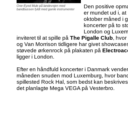
Den positive opm
One-Eyed Mule på landevejen med
bandbussen fyldt med gamle instrumenter
er mundet ud i, a
oktober måned i 
koncerter på to s
London og Luxemb
inviteret til at spille på
The Pigalle Club
, hvo
og Van Morrison tidligere har givet showcase
støvede ørkenrock på plakaten på
Electroac
ligger i London.
Efter en håndfuld koncerter i Danmark vende
måneden snuden mod Luxemburg, hvor bandet 
spillested Rock Hal, som bedst kan beskrives
det planlagte Mega VEGA på Vesterbro.