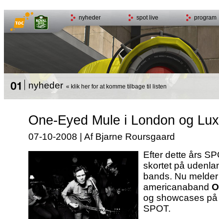
nyheder
spot live
program
nyheder
« klik her for at komme tilbage til listen
One-Eyed Mule i London og Lux
07-10-2008 | Af Bjarne Roursgaard
Efter dette års SP
skortet på udenla
bands. Nu melder
americanaband
O
og showcases på 
SPOT.