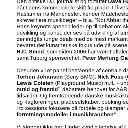
Den britiske DJ, journalist og forfatter
Dave H
når tidens kommercielle skift fra plade- til li
Haslam er fra Manchester, kender Madchest
skrevet flere musikbøger – bl.a. ”Not Abba; th
Hans keynote speech leder op til debat om 
udvikling og kunst: der ses på udvikling af t
der indgås tunge deals med de mest markant
bevarer det kunstneriske fokus ude på scenern
H.C. Smed
, som siden 2006 har været aftalec
samt Tuborg sponserchef,
Peter Merlung Gi
Desuden vil et panel bestående af centrale 
Torben Johansen
(Sony BMG),
Nick Foss
(
Lewis Colsten
(Playground Music) m.fl., - und
nutid og fremtid”
debattere behovet for A&R’
tidsalder. Og fremtrædende danske musikaktø
og -fagforeninger, pladeselskaber, booking-
i to sessions fokusere på fordele og ulemper
forretningsmodeller i musikbranchen”
.
Vi stopper ikke her. Under kyndig ledelse af
L