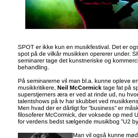
SPOT er ikke kun en musikfestival. Det er også
spot på de vilkår musikken opererer under. 
seminarer tage det kunstneriske og kommerc
behandling.
På seminarerne vil man bl.a. kunne opleve e
musikkritikere,
Neil McCormick
tage fat på s
superstjerners æra er ved at rinde ud, nu hvor 
talentshows på tv har skubbet ved musikkens 
Men hvad der er dårligt for ”business” er mås
filosoferer McCormick, der voksede op med 
for verdens bedst sælgende musikbog ”U2 by
Man vil også kunne møde