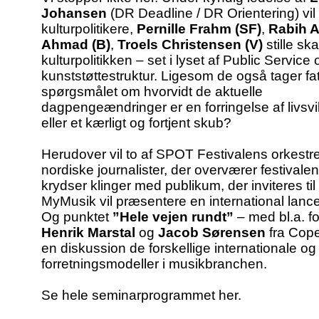
Johansen
(DR Deadline / DR Orientering) vil 
kulturpolitikere,
Pernille Frahm (SF)
,
Rabih A
Ahmad (B)
,
Troels Christensen (V)
stille sk
kulturpolitikken – set i lyset af Public Service 
kunststøttestruktur. Ligesom de også tager fa
spørgsmålet om hvorvidt de aktuelle
dagpengeændringer er en forringelse af livsvi
eller et kærligt og fortjent skub?
Herudover vil to af SPOT Festivalens orkestre/
nordiske journalister, der overværer festiva
krydser klinger med publikum, der inviteres til
MyMusik vil præsentere en international lanc
Og punktet
”Hele vejen rundt”
– med bl.a. fo
Henrik Marstal
og
Jacob Sørensen
fra Cop
en diskussion de forskellige internationale og
forretningsmodeller i musikbranchen.
Se hele seminarprogrammet
her
.