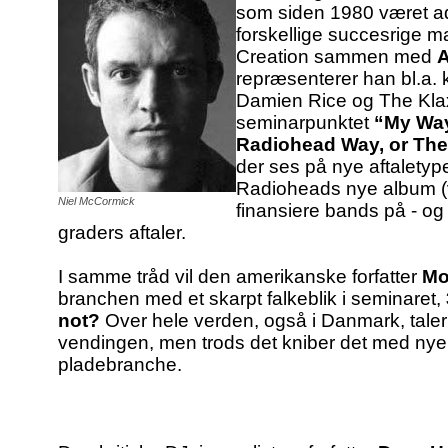
som siden 1980 været adm
forskellige succesrige m
Creation sammen med
A
repræsenterer han bl.a.
Damien Rice og The Klax
seminarpunktet
“My Way
Radiohead Way, or The 
der ses på nye aftaletype
Radioheads nye album (v
Niel McCormick
finansiere bands på - o
graders aftaler.
I samme tråd vil den amerikanske forfatter
Mo
branchen med et skarpt falkeblik i seminaret,
not?
Over hele verden, også i Danmark, tale
vendingen, men trods det kniber det med nye 
pladebranche.