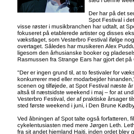
sted i denne wee
Der har på det sen
Spot Festival i d
visse røster i musikbranchen har udtalt, at Spo
fokuseret på etablerede artister og disses ek
vækstlaget, som Vesterbro Festival ifølge nog
overtaget. Således har musikeren Alex Puddu ytr
ligesom den århusianske booker og pladese
Rasmussen fra Strange Ears har gjort det p
"Der er ingen grund til, at to festivaler for væ
konkurrerer med eller modarbejder hinanden,
scenen og tilføjede, at Spot Festival næste år 
altså til næstsidste weekend i maj – for at 
Vesterbro Festival, der af praktiske årsager t
sted første weekend i juni, i Den Brune Kødb
Ved åbningen af Spot talte også forfatteren, fi
cykelentusiasten med mere Jørgen Leth. Leth 
fra sit andet hjemland Haiti, inden ordet blev g